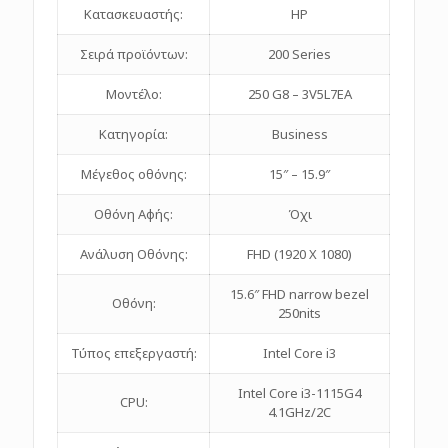
Κατασκευαστής:
HP
Σειρά προϊόντων:
200 Series
Μοντέλο:
250 G8 – 3V5L7EA
Κατηγορία:
Business
Μέγεθος οθόνης:
15″ – 15.9″
Οθόνη Αφής:
Όχι
Ανάλυση Οθόνης:
FHD (1920 X 1080)
15.6″ FHD narrow bezel
Οθόνη:
250nits
Τύπος επεξεργαστή:
Intel Core i3
Intel Core i3-1115G4
CPU:
4.1GHz/2C