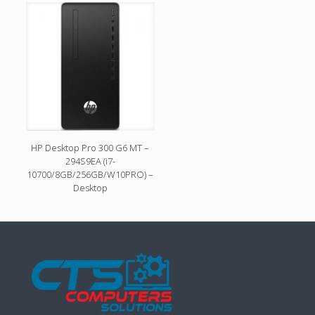
HP Desktop Pro 300 G6 MT –
294S9EA (i7-
10700/8GB/256GB/W10PRO) –
Desktop