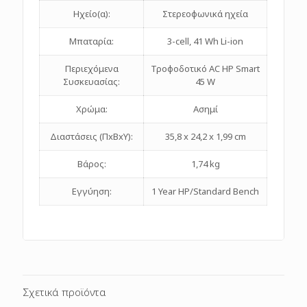
Ηχείο(α):
Στερεοφωνικά ηχεία
Μπαταρία:
3-cell, 41 Wh Li-ion
Περιεχόμενα
Τροφοδοτικό AC HP Smart
Συσκευασίας:
45 W
Χρώμα:
Ασημί
Διαστάσεις (ΠxΒxΥ):
35,8 x 24,2 x 1,99 cm
Βάρος:
1,74 kg
Εγγύηση:
1 Year HP/Standard Bench
Σχετικά προϊόντα