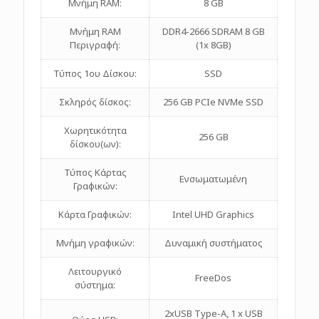
Μνήμη RAM:
8 GB
Μνήμη RAM
DDR4-2666 SDRAM 8 GB
Περιγραφή:
(1x 8GB)
Τύπος 1ου Δίσκου:
SSD
Σκληρός δίσκος:
256 GB PCIe NVMe SSD
Χωρητικότητα
256 GB
δίσκου(ων):
Τύπος Κάρτας
Ενσωματωμένη
Γραφικών:
Κάρτα Γραφικών:
Intel UHD Graphics
Μνήμη γραφικών:
Δυναμική συστήματος
Λειτουργικό
FreeDos
σύστημα:
2xUSB Type-A, 1 x USB