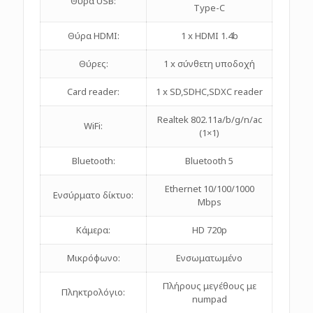
Θύρα USB:
Type-C
Θύρα HDMI:
1 x HDMI 1.4b
Θύρες:
1 x σύνθετη υποδοχή
Card reader:
1 x SD,SDHC,SDXC reader
Realtek 802.11a/b/g/n/ac
WiFi:
(1×1)
Bluetooth:
Bluetooth 5
Ethernet 10/100/1000
Ενσύρματο δίκτυο:
Mbps
Κάμερα:
HD 720p
Mικρόφωνο:
Ενσωματωμένο
Πλήρους μεγέθους με
Πληκτρολόγιο:
numpad