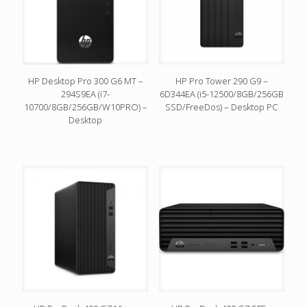
HP Desktop Pro 300 G6 MT –
HP Pro Tower 290 G9 –
294S9EA (i7-
6D344EA (i5-12500/8GB/256GB
10700/8GB/256GB/W10PRO) –
SSD/FreeDos) – Desktop PC
Desktop