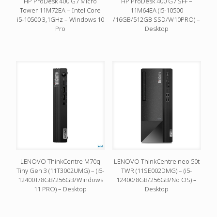
HP ProDesk 400 G7 Micro
HP ProDesk 400 G7 SFF –
Tower 11M72EA – Intel Core
11M64EA (i5-10500
i5-10500 3,1GHz – Windows 10
/16GB/512GB SSD/W10PRO) –
Pro
Desktop
LENOVO ThinkCentre M70q
LENOVO ThinkCentre neo 50t
Tiny Gen 3 (11T3002UMG) – (i5-
TWR (11SE002DMG) – (i5-
12400T/8GB/256GB/Windows
12400/8GB/256GB/No OS) –
11 PRO) – Desktop
Desktop