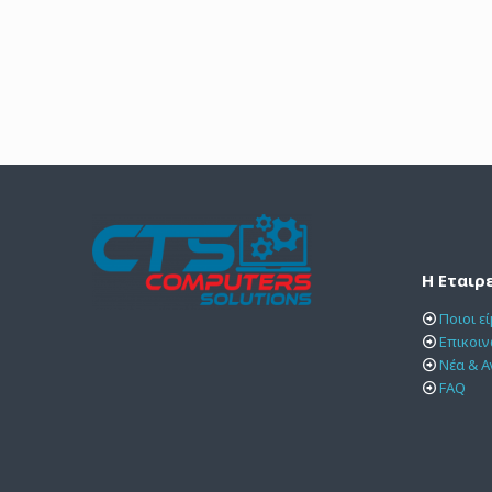
Η Εταιρ
Ποιοι ε
Επικοι
Νέα & Α
FAQ