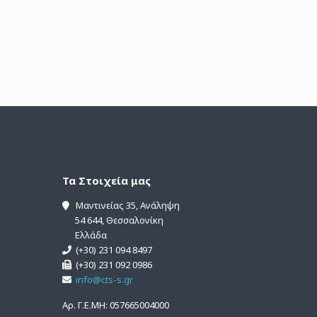
Τα Στοιχεία μας
Μαντινείας 35, Ανάληψη
54 644, Θεσσαλονίκη
Ελλάδα
(+30) 231 094 8497
(+30) 231 092 0986
info@cts-s.gr
Αρ. Γ.Ε.ΜΗ: 057665004000