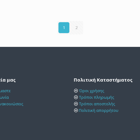
1
2
εία μας
Πολιτική Καταστήματος
ίμαστε
Όροι χρήσης
νωνία
Τρόποι πληρωμής
νακοινώσεις
Τρόποι αποστολής
Πολιτική απορρήτου