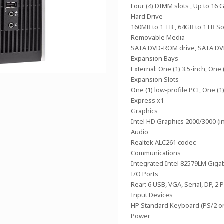
Four (4) DIMM slots , Up to 1
Hard Drive
160MB to 1 TB , 64GB to 1TB Sol
Removable Media
SATA DVD-ROM drive, SATA DVD 
Expansion Bays
External: One (1) 3.5-inch, One (
Expansion Slots
One (1) low-profile PCI, One (1
Express x1
Graphics
Intel HD Graphics 2000/3000 (i
Audio
Realtek ALC261 codec
Communications
Integrated Intel 82579LM Gigab
I/O Ports
Rear: 6 USB, VGA, Serial, DP, 2 
Input Devices
HP Standard Keyboard (PS/2 or 
Power