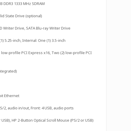
6 GB DDR3 1333 MHz SDRAM
id State Drive (optional)
Writer Drive, SATA Blu-ray Writer Drive
1) 5.25-inch, Internal: One (1) 3.5-inch
) low-profile PCI Express x16, Two (2) low-profile PCI
ntegrated)
it Ethernet
PS/2, audio in/out, Front: 4 USB, audio ports
USB), HP 2-Button Optical Scroll Mouse (PS/2 or USB)