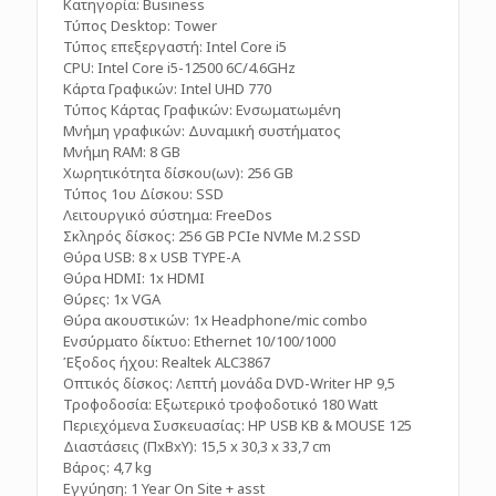
Κατηγορία: Business
Τύπος Desktop: Tower
Τύπος επεξεργαστή: Intel Core i5
CPU: Intel Core i5-12500 6C/4.6GHz
Κάρτα Γραφικών: Intel UHD 770
Τύπος Κάρτας Γραφικών: Ενσωματωμένη
Μνήμη γραφικών: Δυναμική συστήματος
Μνήμη RAM: 8 GB
Χωρητικότητα δίσκου(ων): 256 GB
Τύπος 1ου Δίσκου: SSD
Λειτουργικό σύστημα: FreeDos
Σκληρός δίσκος: 256 GB PCIe NVMe M.2 SSD
Θύρα USB: 8 x USB TYPE-A
Θύρα HDMI: 1x HDMI
Θύρες: 1x VGA
Θύρα ακουστικών: 1x Headphone/mic combo
Ενσύρματο δίκτυο: Ethernet 10/100/1000
Έξοδος ήχου: Realtek ALC3867
Οπτικός δίσκος: Λεπτή μονάδα DVD-Writer HP 9,5
Τροφοδοσία: Εξωτερικό τροφοδοτικό 180 Watt
Περιεχόμενα Συσκευασίας: HP USB KB & MOUSE 125
Διαστάσεις (ΠxΒxΥ): 15,5 x 30,3 x 33,7 cm
Βάρος: 4,7 kg
Εγγύηση: 1 Year On Site + asst