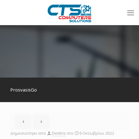
ProsvasisGo
Δημοσιεύτηκε από
Dimitris
στο
6 Οκτωβρίου 2022