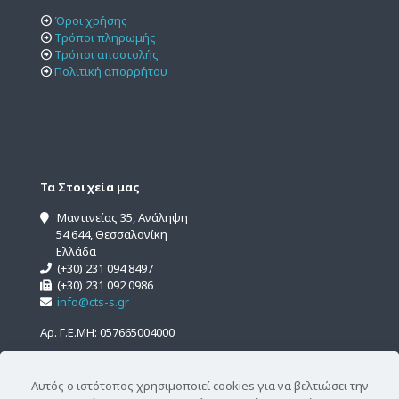
Όροι χρήσης
Τρόποι πληρωμής
Τρόποι αποστολής
Πολιτική απορρήτου
Τα Στοιχεία μας
Μαντινείας 35, Ανάληψη
54 644, Θεσσαλονίκη
Ελλάδα
(+30) 231 094 8497
(+30) 231 092 0986
info@cts-s.gr
Αρ. Γ.Ε.ΜΗ: 057665004000
Αυτός ο ιστότοπος χρησιμοποιεί cookies για να βελτιώσει την